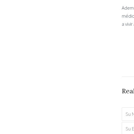
Ademá
médic
a vivi
Rea