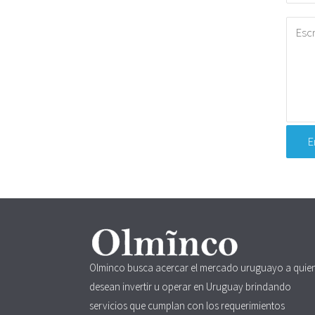
Olminco busca acercar el mercado uruguayo a quie
desean invertir u operar en Uruguay brindando
servicios que cumplan con los requerimientos