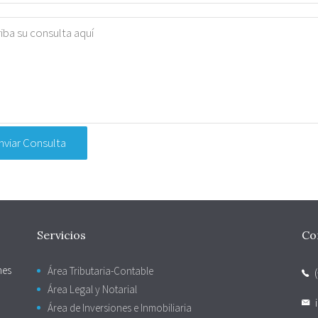
Servicios
Co
nes
Área Tributaria-Contable
(
Área Legal y Notarial
Área de Inversiones e Inmobiliaria