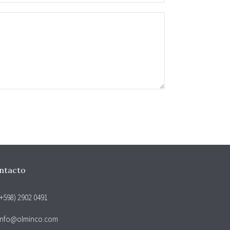
ntacto
+598) 2902 0491
info@olminco.com