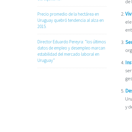
de 
Viv
Precio promedio de la hectárea en
Uruguay quebró tendencia al alza en
ele
2015.
ent
Director Eduardo Pereyra: “los últimos
Ser
datos de empleo y desempleo marcan
org
estabilidad del mercado laboral en
Uruguay”
Ins
ser
ges
De
Uru
y d